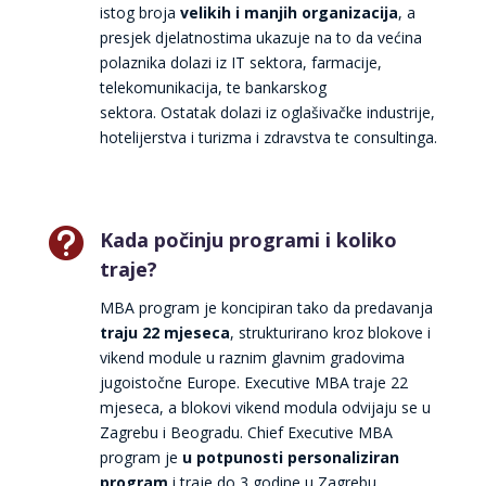
istog broja
velikih i manjih organizacija
, a
presjek djelatnostima ukazuje na to da većina
polaznika dolazi iz IT sektora, farmacije,
telekomunikacija, te bankarskog
sektora. Ostatak dolazi iz oglaš
iva
čke industrije,
hotelijerstva i turizma i zdravstva te consultinga.

Kada počinju programi i koliko
traje?
MBA program je koncipiran tako da predavanja
traju 22 mjeseca
, strukturirano kroz blokove i
vikend module u raznim glavnim gradovima
jugoistočne Europe. Executive MBA traje 22
mjeseca, a blokovi vikend modula odvijaju se u
Zagrebu i Beogradu. Chief Executive MBA
program je
u potpunosti personaliziran
program
i traje do 3 godine u Zagrebu,