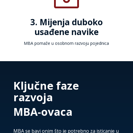
3. Mijenja duboko
usađene navike
MBA pomaže u osobnom razvoju pojednica
Ključne faze
razvoja
MBA-ovaca
MBA se bavi onim što je potrebno za isticanje u