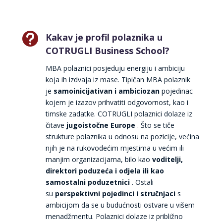

Kakav je profil polaznika u
COTRUGLI Business School?
MBA polaznici posjeduju energiju i ambiciju
koja ih izdvaja iz mase. Tipičan MBA polaznik
je
samoinicijativan i ambiciozan
pojedinac
kojem je izazov prihvatiti odgovornost, kao i
timske zadatke. COTRUGLI polaznici dolaze iz
čitave
jugoistočne Europe
. Što se tiče
strukture polaznika u odnosu na pozicije, većina
njih je na rukovodećim mjestima u većim ili
manjim organizacijama, bilo kao
voditelji,
direktori poduzeća i odjela ili kao
samostalni poduzetnici
. Ostali
su
perspektivni pojedinci i stručnjaci
s
ambicijom da se u budućnosti ostvare u višem
menadžmentu. Polaznici dolaze iz približno